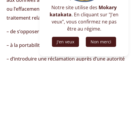
aux données à caractère personnel, la rectifi­cation
Notre site utilise des
Mokary
ou l’effacement de celles-ci, ou une limitation du
katakata
. En cliquant sur "J'en
traitement relatif à la personne concernée,
veux", vous confirmez ne pas
être au régime.
– de s’opposer au traitement,
J'en veux
Non merci
– à la portabilité de ses données,
– d’introduire une réclamation auprès d’une autorité
de contrôle,
– de retirer son consentement à tout moment, sans
porter atteinte à la licéité du traitement fondé sur le
consentement effectué avant le retrait de celui-ci, ce
droit existant exclusivement lorsque le traitement
est fondé sur l’article 6, paragraphe 1, point a), ou
sur l’article 9, paragraphe 2, point a) du RGPD, c’est-