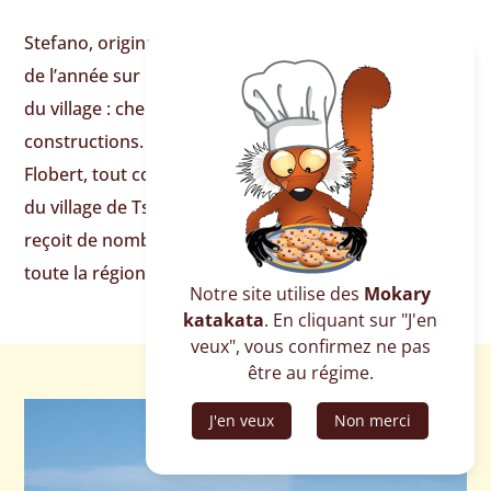
Stefano, originaire de Rome, passe une bonne partie
de l’année sur place et s’occupe du développement
du village : chemins, distribution d’eau, école,
constructions.
Flobert, tout comme son père Robert le rebouteux
du village de Tsarabanja, est un ostéopathe local qui
reçoit de nombreux patients de l’île, mais aussi de
toute la région.
Notre site utilise des
Mokary
katakata
. En cliquant sur "J'en
veux", vous confirmez ne pas
être au régime.
J'en veux
Non merci