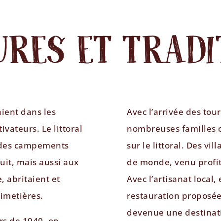
URES ET TRADI
aient dans les
Avec l’arrivée des tou
tivateurs. Le littoral
nombreuses familles o
t des campements
sur le littoral. Des vi
nuit, mais aussi aux
de monde, venu profit
e, abritaient et
Avec l’artisanat local, 
imetières.
restauration proposée
devenue une destinati
urs de 1940, on