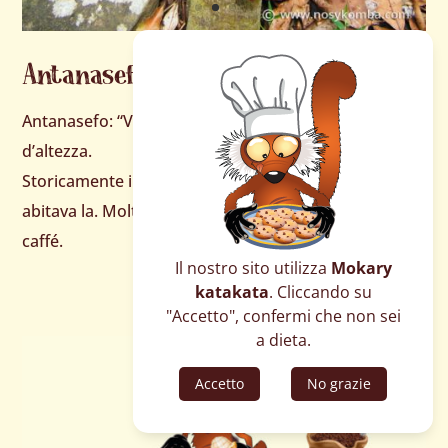
Antanasefo
Antanasefo: “Villaggio del Capo”, situato a 510 Mt
d’altezza.
Storicamente il capo villaggio di Ampangorina
abitava la. Molte le coltivazioni di ylang-ylang, pepe e
caffé.
Il nostro sito utilizza
Mokary
katakata
. Cliccando su
"Accetto", confermi che non sei
a dieta.
Accetto
No grazie