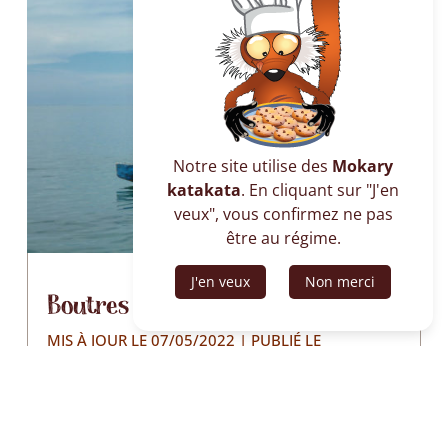
Notre site utilise des
Mokary
katakata
. En cliquant sur "J'en
veux", vous confirmez ne pas
être au régime.
J'en veux
Non merci
Boutres et pirogues
MIS À JOUR LE 07/05/2022 | PUBLIÉ LE
24/02/2022
|
CULTURES ET TRADITIONS
Les pirogues traditionnelles Sakalava sont le
moyen de locomotion le plus répandu à Nosy