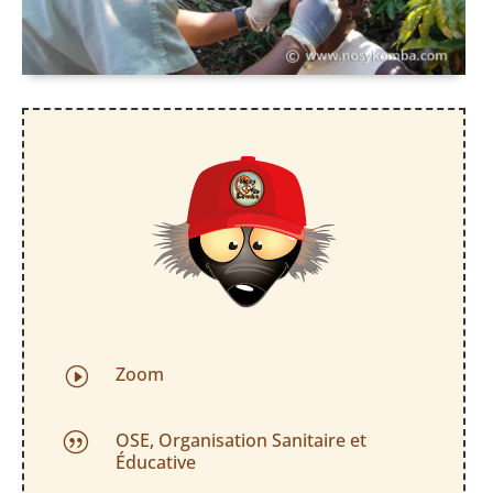
Zoom
I
OSE, Organisation Sanitaire et
|
Éducative