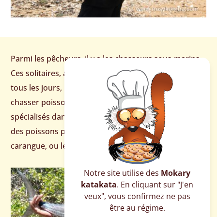
Parmi les pêcheurs, il y a les chasseurs sous-marins.
Ces solitaires, armés d’un fusil-harpon, plongent
tous les jours, pendant plusieurs heures, pour
chasser poissons et crustacés. Ils sont souvent
spécialisés dans la pêche de la langouste, mais aussi
des poissons pélagiques, tels que le thazard, la
carangue, ou le barracuda.
Notre site utilise des
Mokary
katakata
. En cliquant sur "J'en
veux", vous confirmez ne pas
être au régime.