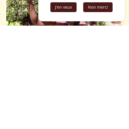
J'en veux
Non merci
Sur le même thème…