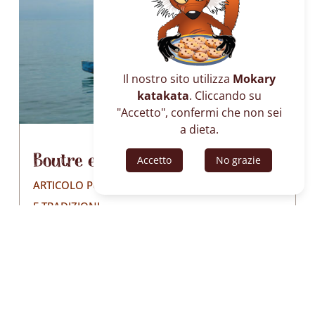
Il nostro sito utilizza
Mokary
katakata
. Cliccando su
"Accetto", confermi che non sei
a dieta.
Boutre e piroghe
Accetto
No grazie
ARTICOLO PUBBLICATO IL 24/02/2022
|
CULTURE
E TRADIZIONI
Le piroghe costituiscono il pricipale e
essenziale mezzo di locomozione di Nosy
Komba e di tutto l’arcipelago di Nosy Be.