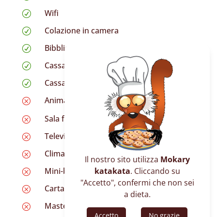
Wifi
R
Colazione in camera
R
Bibblioteca
R
Cassaforte in hotel
R
Cassaforte nel bungalow
R
Animali domestici
Q
Sala fumatori
Q
Televisione satellitare
Q
Climatizzazione
Q
Il nostro sito utilizza
Mokary
Mini-bar nel bungalow
katakata
. Cliccando su
Q
"Accetto", confermi che non sei
Carta Visa
Q
a dieta.
Mastercard
Q
Accetto
No grazie