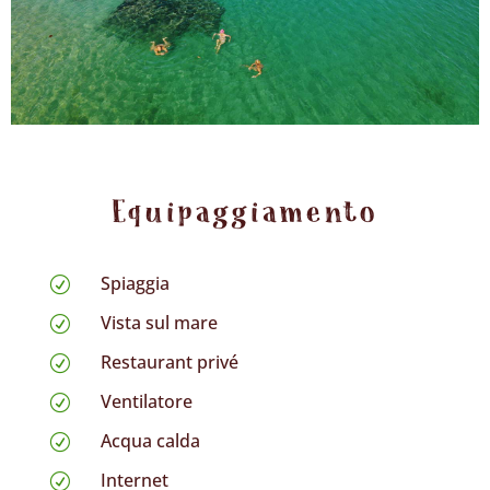
Equipaggiamento
Spiaggia
R
Vista sul mare
R
Restaurant privé
R
Ventilatore
R
Acqua calda
R
Internet
R