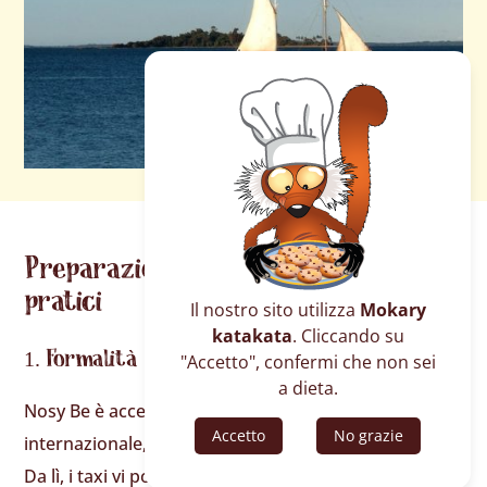
Preparazione del viaggio: consigli
pratici
Il nostro sito utilizza
Mokary
katakata
. Cliccando su
Formalità e trasporti
"Accetto", confermi che non sei
a dieta.
Nosy Be è accessibile attraverso il suo aeroporto
Accetto
No grazie
internazionale, con voli diretti da diverse grandi città.
Da lì, i taxi vi porteranno al vostro hotel in 20 minuti