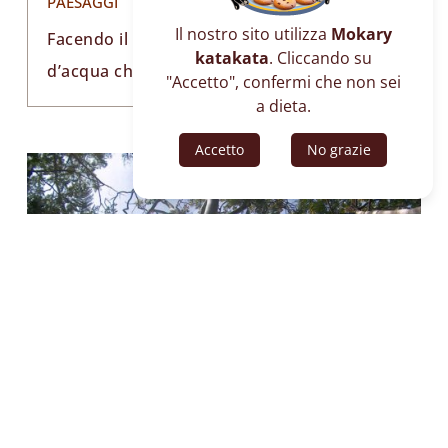
PAESAGGI
Il nostro sito utilizza
Mokary
Facendo il giro dell’isola molti sono i corsi
katakata
. Cliccando su
d’acqua che si possono trovare.
"Accetto", confermi che non sei
a dieta.
Accetto
No grazie