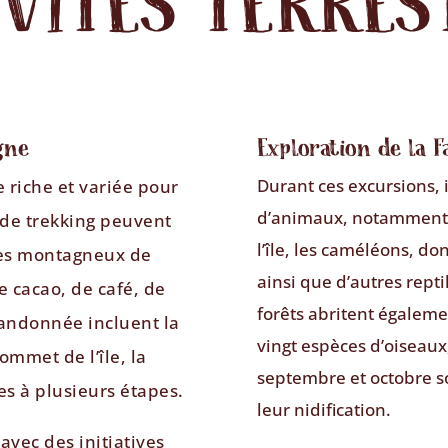
IVITÉS TERRES
gne
Exploration de la 
Durant ces excursions, i
e riche et variée pour
d’animaux, notamment l
 de trekking peuvent
l’île, les caméléons, do
ages montagneux de
ainsi que d’autres repti
de cacao, de café, de
forêts abritent égaleme
 randonnée incluent la
vingt espèces d’oiseau
mmet de l’île, la
septembre et octobre s
es à plusieurs étapes.
leur nidification.
avec des initiatives