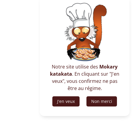
Notre site utilise des
Mokary
katakata
. En cliquant sur "J'en
veux", vous confirmez ne pas
être au régime.
J'en veux
Non merci
Que vous soyez à la recherche de
découvertes marines, de détente ou
d’aventures en pleine nature, Nosy Be a